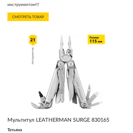
инструментом!!!
СМОТРЕТЬ ТОВАР
Мультитул LEATHERMAN SURGE 830165
Татьяна