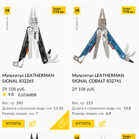
Мультитул LEATHERMAN
Мультитул LEATHERMAN
SIGNAL 832265
SIGNAL COBALT 832741
29 108 руб.
29 108 руб.
4.8
6 отзывов
Вес, гр:
243
Вес, гр:
213
Длина в сложеном виде, см:
11,43
Длина в сложеном виде, см:
10,8
Размер лезвия, см:
7
Размер лезвия, см:
6,9
- ХИТ -
продаж
КУПИТЬ
КУПИТЬ