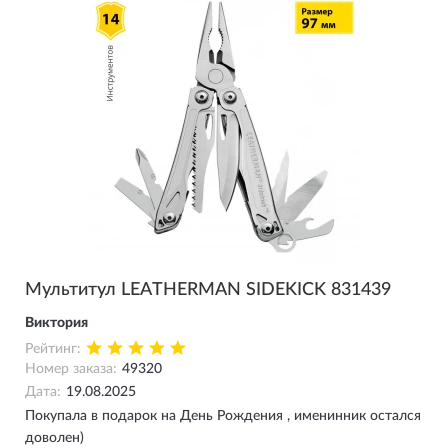
Мультитул LEATHERMAN SIDEKICK 831439
Виктория
Рейтинг:
Номер заказа:
49320
Дата:
19.08.2025
Покупала в подарок на День Рождения , именинник остался
доволен)