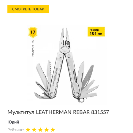
СМОТРЕТЬ ТОВАР
Мультитул LEATHERMAN REBAR 831557
Юрий
Рейтинг: