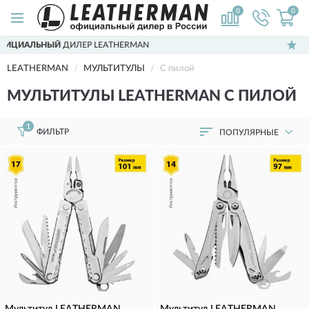
0
0
ДОСТАВИМ
ПО ВСЕЙ РОССИИ
LEATHERMAN
МУЛЬТИТУЛЫ
С пилой
МУЛЬТИТУЛЫ LEATHERMAN С ПИЛОЙ
1
ФИЛЬТР
ПОПУЛЯРНЫЕ