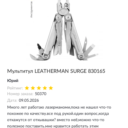
Мультитул LEATHERMAN SURGE 830165
Юрий
Рейтинг:
Номер заказа:
50370
Дата:
09.05.2026
Много лет работаю лазерманоми,пока не нашел что-то
похожее по качеству.все под рукой.один вопрос,когда
откажутся от откывашки? вместо неё,можно что-то
полезное поставить.мне нравится работать этим