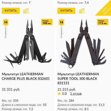
Размер лезвия, см:
7
Размер лезвия, см:
7,4
- ХИТ -
продаж
КУПИТЬ
КУПИТЬ
Мультитул LEATHERMAN
Мультитул LEATHERMAN
CHARGE PLUS BLACK 832601
SUPER TOOL 300 BLACK
831151
31 331 руб.
21 215 руб.
5.0
1 отзыв
Вес, гр:
235
Вес, гр:
284
Длина в сложеном виде, см:
10
Длина в сложеном виде, см:
11,5
Размер лезвия, см:
7,3
Размер лезвия, см:
8,1