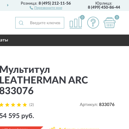
Розница:
8 (495) 212-11-56
Юрлица:
ДОСТАВИМ
ПО ВСЕЙ РОССИИ
8 (499) 450-86-44
Перезвоните мне
0
0
каты
Мультитул
LEATHERMAN ARC
833076
Артикул:
833076
(2)
54 595 руб.