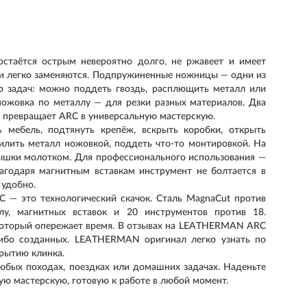
стаётся острым невероятно долго, не ржавеет и имеет
али легко заменяются. Подпружиненные ножницы — одни из
р задач: можно поддеть гвоздь, расплющить металл или
ножовка по металлу — для резки разных материалов. Два
о превращает ARC в универсальную мастерскую.
ебель, подтянуть крепёж, вскрыть коробки, открыть
пилить металл ножовкой, поддеть что-то монтировкой. На
лышки молотком. Для профессионального использования —
лагодаря магнитным вставкам инструмент не болтается в
 удобно.
 это технологический скачок. Сталь MagnaCut против
лу, магнитных вставок и 20 инструментов против 18.
который опережает время. В отзывах на LEATHERMAN ARC
либо созданных. LEATHERMAN оригинал легко узнать по
крытию клинка.
ых походах, поездках или домашних задачах. Наденьте
ую мастерскую, готовую к работе в любой момент.