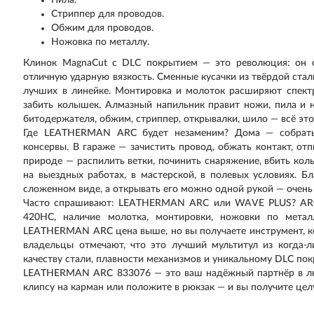
Пила.
Стриппер для проводов.
Обжим для проводов.
Ножовка по металлу.
Клинок MagnaCut с DLC покрытием — это революция: он о
отличную ударную вязкость. Сменные кусачки из твёрдой ст
лучших в линейке. Монтировка и молоток расширяют спект
забить колышек. Алмазный напильник правит ножи, пила и 
битодержателя, обжим, стриппер, открывалки, шило — всё эт
Где LEATHERMAN ARC будет незаменим? Дома — собрать м
консервы. В гараже — зачистить провод, обжать контакт, от
природе — распилить ветки, починить снаряжение, вбить ко
на выездных работах, в мастерской, в полевых условиях. Б
сложенном виде, а открывать его можно одной рукой — очень
Часто спрашивают: LEATHERMAN ARC или WAVE PLUS? ARC —
420HC, наличие молотка, монтировки, ножовки по метал
LEATHERMAN ARC цена выше, но вы получаете инструмент, 
владельцы отмечают, что это лучший мультитул из когда-
качеству стали, плавности механизмов и уникальному DLC по
LEATHERMAN ARC 833076 — это ваш надёжный партнёр в люб
клипсу на карман или положите в рюкзак — и вы получите цел