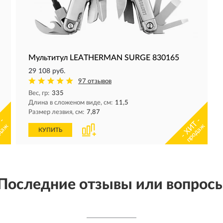
Мультитул LEATHERMAN SURGE 830165
29 108 руб.
97 отзывов
Вес, гр:
335
Длина в сложеном виде, см:
11,5
Размер лезвия, см:
7,87
 -
- ХИТ -
даж
продаж
КУПИТЬ
Последние отзывы или вопрос