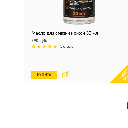
Масло для смазки ножей 30 мл
590 руб.
1 отзыв
- ХИТ
про
КУПИТЬ