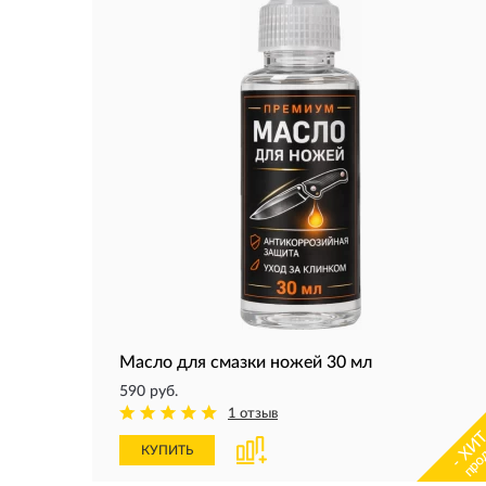
Масло для смазки ножей 30 мл
590 руб.
1 отзыв
- ХИТ
про
КУПИТЬ