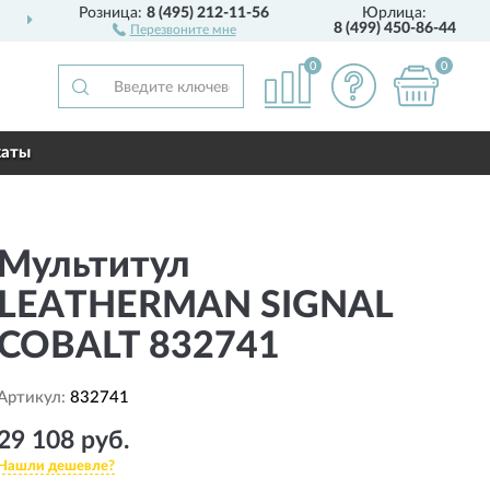
Розница:
8 (495) 212-11-56
Юрлица:
ДОСТАВИМ
ПО ВСЕЙ РОССИИ
8 (499) 450-86-44
Перезвоните мне
0
0
каты
Мультитул
LEATHERMAN SIGNAL
COBALT 832741
Артикул:
832741
29 108 руб.
Нашли дешевле?