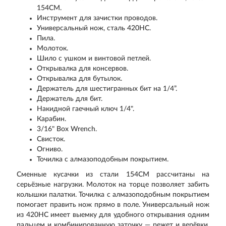
154CM.
Инструмент для зачистки проводов.
Универсальный нож, сталь 420HC.
Пила.
Молоток.
Шило с ушком и винтовой петлей.
Открывалка для консервов.
Открывалка для бутылок.
Держатель для шестигранных бит на 1/4”.
Держатель для бит.
Накидной гаечный ключ 1/4".
Карабин.
3/16" Box Wrench.
Свисток.
Огниво.
Точилка с алмазоподобным покрытием.
Сменные кусачки из стали 154CM рассчитаны на
серьёзные нагрузки. Молоток на торце позволяет забить
колышки палатки. Точилка с алмазоподобным покрытием
помогает править нож прямо в поле. Универсальный нож
из 420HC имеет выемку для удобного открывания одним
пальцем и комбинированную заточку — режет и верёвки,