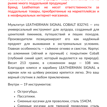
рынке много поддельной продукции!
Бренд Leatherman не несет ответственности за
поддельные товары, приобретенные на маркетплейсах и
в неофициальных интернет-магазинах.
Мультитул LEATHERMAN SIGNAL COBALT 832741 — это
универсальный инструмент для аутдора, созданный для
ценителей пикников, путешествий и пеших походов.
Производители позиционируют его как надёжный
предмет для выживания в экстремальных условиях.
Главная особенность — съёмное огниво и свисток. Корпус
из алюминия (лёгкий и прочный) с покрытием Cobalt
(глубокий синий цвет, который выделяется на природе).
Весит 213 грамм, в сложенном виде — 108 мм.
Благодаря клипсе и карабину LEATHERMAN SIGNAL в
карман или на шлёвку рюкзака крепится легко. Это ваш
верный спутник в любом приключении.
Внутри — 19 инструментов:
Острогубцы.
Пассатижи.
Сменные кусачки для проволоки, сталь 154CM.
Сменные кусачки для твердой проволоки, сталь