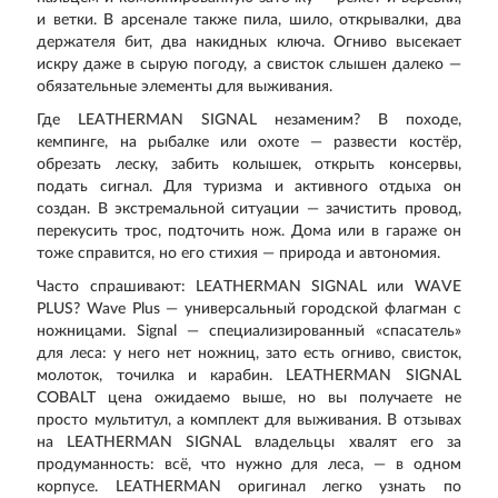
и ветки. В арсенале также пила, шило, открывалки, два
держателя бит, два накидных ключа. Огниво высекает
искру даже в сырую погоду, а свисток слышен далеко —
обязательные элементы для выживания.
Где LEATHERMAN SIGNAL незаменим? В походе,
кемпинге, на рыбалке или охоте — развести костёр,
обрезать леску, забить колышек, открыть консервы,
подать сигнал. Для туризма и активного отдыха он
создан. В экстремальной ситуации — зачистить провод,
перекусить трос, подточить нож. Дома или в гараже он
тоже справится, но его стихия — природа и автономия.
Часто спрашивают: LEATHERMAN SIGNAL или WAVE
PLUS? Wave Plus — универсальный городской флагман с
ножницами. Signal — специализированный «спасатель»
для леса: у него нет ножниц, зато есть огниво, свисток,
молоток, точилка и карабин. LEATHERMAN SIGNAL
COBALT цена ожидаемо выше, но вы получаете не
просто мультитул, а комплект для выживания. В отзывах
на LEATHERMAN SIGNAL владельцы хвалят его за
продуманность: всё, что нужно для леса, — в одном
корпусе. LEATHERMAN оригинал легко узнать по