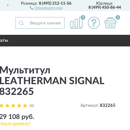
Розница:
8 (495) 212-11-56
Юрлица:
ДОСТАВИМ
ПО ВСЕЙ РОССИИ
8 (499) 450-86-44
Перезвоните мне
0
0
каты
Мультитул
LEATHERMAN SIGNAL
832265
Артикул:
832265
(6)
29 108 руб.
Нашли дешевле?