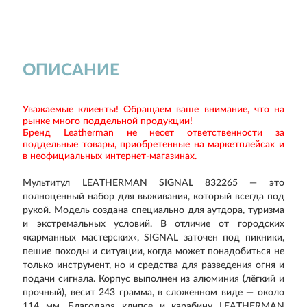
ОПИСАНИЕ
Уважаемые клиенты! Обращаем ваше внимание, что на
рынке много поддельной продукции!
Бренд Leatherman не несет ответственности за
поддельные товары, приобретенные на маркетплейсах и
в неофициальных интернет-магазинах.
Мультитул LEATHERMAN SIGNAL 832265 — это
полноценный набор для выживания, который всегда под
рукой. Модель создана специально для аутдора, туризма
и экстремальных условий. В отличие от городских
«карманных мастерских», SIGNAL заточен под пикники,
пешие походы и ситуации, когда может понадобиться не
только инструмент, но и средства для разведения огня и
подачи сигнала. Корпус выполнен из алюминия (лёгкий и
прочный), весит 243 грамма, в сложенном виде — около
114 мм. Благодаря клипсе и карабину LEATHERMAN