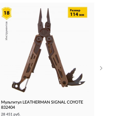
Мульт
15 362 
Вес, гр:
Длина в
Размер 
КУП
Мультитул LEATHERMAN SIGNAL COYOTE
832404
28 451 руб.