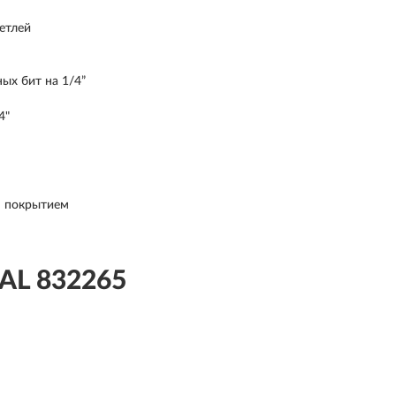
етлей
ых бит на 1/4”
4"
м покрытием
AL 832265