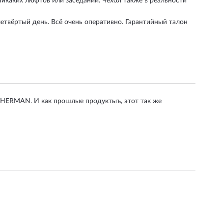
Никаких люфтов или заседаний. Чехол также в реальности
четвёртый день. Всё очень оперативно. Гарантийный талон
HERMAN. И как прошлые продуктыъ, этот так же