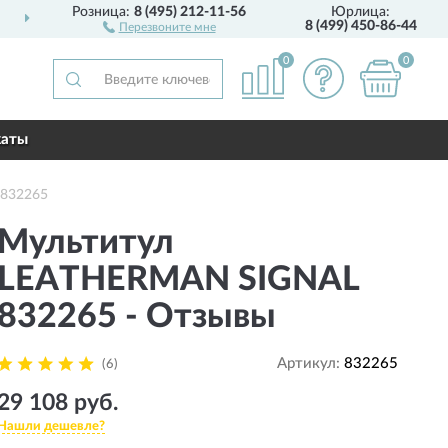
Розница:
8 (495) 212-11-56
Юрлица:
ДОСТАВИМ
ПО ВСЕЙ РОССИИ
8 (499) 450-86-44
Перезвоните мне
0
0
каты
 832265
Мультитул
LEATHERMAN SIGNAL
832265 - Отзывы
Артикул:
832265
(6)
29 108 руб.
Нашли дешевле?