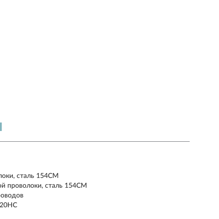
Я
локи, сталь 154CM
ой проволоки, сталь 154CM
роводов
420HC