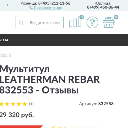
Розница:
8 (495) 212-11-56
Юрлица:
ДОСТАВИМ
ПО ВСЕЙ РОССИИ
8 (499) 450-86-44
Перезвоните мне
0
0
каты
32553
Мультитул
LEATHERMAN REBAR
832553 - Отзывы
Артикул:
832553
(1)
29 320 руб.