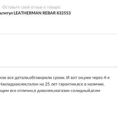
Оставьте свой отзыв о товаре:
ьтитул LEATHERMAN REBAR 832553
и все детали,обговорили сроки. И вот он,уже через 4-е
акладная,чек,талон на 25 лет гарантии,все в наличии.
бщем все отлично,я доволен,магазин солидный,всем