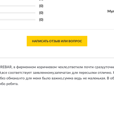
(0)
Мул
(0)
(0)
НАПИСАТЬ ОТЗЫВ ИЛИ ВОПРОС
REBAR, в фирменном коричневом чехле,ответили почти сразу,уточнил
й,все соответствует заявленному,запечатан для пересылки отлично. Н
 без обмана,что для меня было важно,сумма ведь не маленькая. В о
ибо ребята.