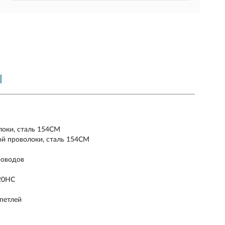
Я
локи, сталь 154CM
ой проволоки, сталь 154CM
роводов
20HC
петлей