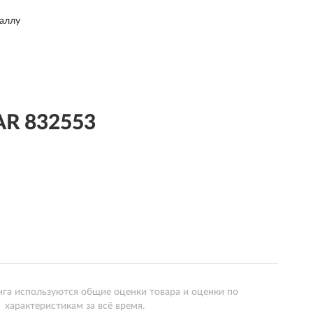
таллу
R 832553
нга используются общие оценки товара и оценки по
характеристикам за всё время.