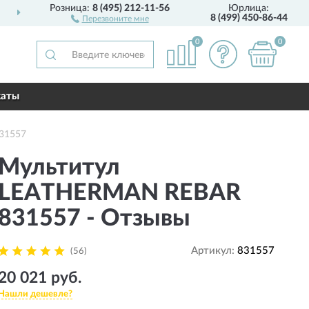
Розница:
8 (495) 212-11-56
Юрлица:
1 ГОД
ГАРАНТИИ ПРОИЗВОДИТЕЛЯ
8 (499) 450-86-44
Перезвоните мне
0
0
каты
31557
Мультитул
LEATHERMAN REBAR
831557 - Отзывы
Артикул:
831557
(56)
20 021 руб.
Нашли дешевле?