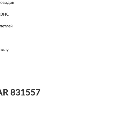
роводов
20HC
петлей
таллу
R 831557