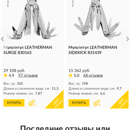
Мультитул LEATHERMAN
Мультитул LEATHERMAN
SURGE 830165
SIDEKICK 831439
29 108 руб.
15 362 руб.
4.9
97 отзывов
5.0
68 отзывов
Вес, гр:
335
Вес, гр:
198
Длина в сложеном виде, см:
11,5
Длина в сложеном виде, см:
9,7
Размер лезвия, см:
7,87
Размер лезвия, см:
6,6
- ХИТ -
- ХИТ -
продаж
продаж
КУПИТЬ
КУПИТЬ
Последние отзывы или