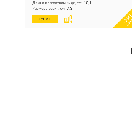
Длина в сложеном виде, см:
10,1
Размер лезвия, см:
7,3
- ХИТ
про
КУПИТЬ