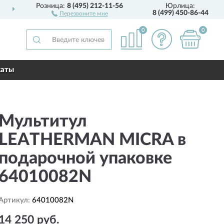
Розница:
8 (495) 212-11-56
Юрлица:
СТАВИМ
ПО ВСЕЙ РОССИИ
8 (499) 450-86-44
Перезвоните мне
0
0
каты
Мультитул
LEATHERMAN MICRA в
подарочной упаковке
64010082N
Артикул:
64010082N
14 250 руб.