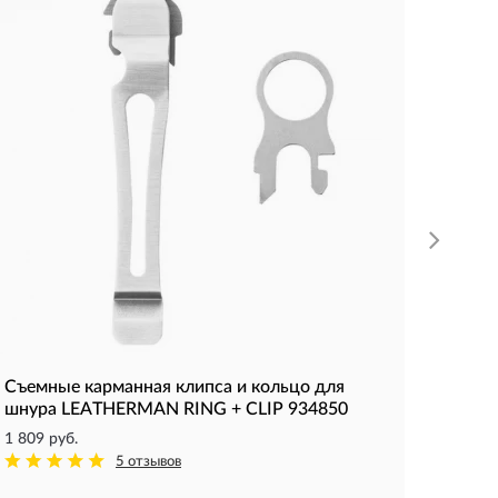
Мульт
29 108 
Вес, гр:
Длина в
Размер 
КУП
Съемные карманная клипса и кольцо для
шнура LEATHERMAN RING + CLIP 934850
1 809 руб.
5 отзывов