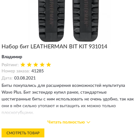
Набор бит LEATHERMAN BIT KIT 931014
Владимир
Рейтинг:
Номер заказа:
41285
Дата:
03.08.2021
Биты покупались для расширения возможностей мультитула
Wave Plus. Бит экстендер купил ранее, стандартные
шестигранные биты с ним использовать не очень удобно, так как
они в нём сильно утопают и вытащить их можно только
плоскогубцами.
Оператор перезвонил практически сразу же, заказ дошёл за
Читать полностью
девять дней. Биты были упакованы в отдельную коробку с
товарным чеком, а внутри в отдельный пластик. Сделаны из
СМОТРЕТЬ ТОВАР