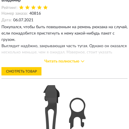
Владимир
Рейтинг:
Номер заказа:
40816
Дата:
06.07.2021
Покупался, чтобы быть повешенным на ремень рюкзака на случай,
если понадобится пристегнуть к нему какой-нибудь пакет с
грузом.
Выглядит надёжно, закрывающая часть тугая. Однако он оказался
несколько меньше, чем я ожидал. Наверное, стоит указать
размеры в разделе описания.
Читать полностью
СМОТРЕТЬ ТОВАР
ОТВЕТ МАГАЗИНА ILEATHERMAN.RU
09.07.2021
Добрый день!
Размеры данной модели указаны на фото № 4, а так же
для удобства покупателей, размер карабина добавлен в
дополнительное описание.