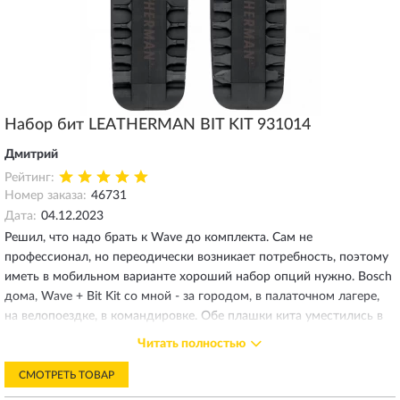
Набор бит LEATHERMAN BIT KIT 931014
Дмитрий
Рейтинг:
Номер заказа:
46731
Дата:
04.12.2023
Решил, что надо брать к Wave до комплекта. Сам не
профессионал, но переодически возникает потребность, поэтому
иметь в мобильном варианте хороший набор опций нужно. Bosch
дома, Wave + Bit Kit со мной - за городом, в палаточном лагере,
на велопоездке, в командировке. Обе плашки кита уместились в
комплектный чехол Wave, кстати. Пока не успел затестить в деле,
Читать полностью
но для этого и выбирал Leatherman, чтобы не подвел в нужный
момент. По покупке - все четко и быстро с необходимыми чеками
СМОТРЕТЬ ТОВАР
и упаковкой. Рекомендую.