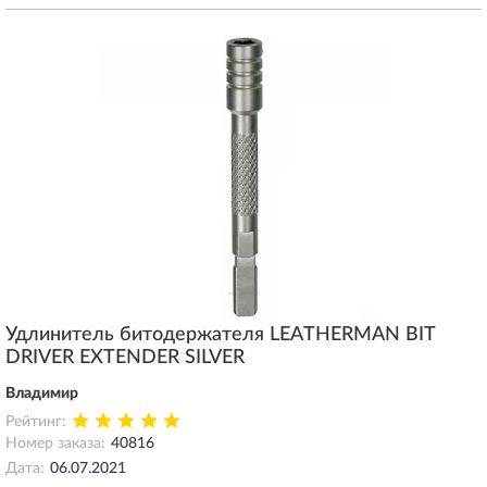
инструментальной стали, покрыты чёрной краской. Насколько
она устойчива, время покажет. Достаются из чехлов легко, но при
этом не выпадают. В бит экстендер встают хорошо, спокойно
вынимаются руками. Покупкой доволен.
Удлинитель битодержателя LEATHERMAN BIT
DRIVER EXTENDER SILVER
Владимир
Рейтинг:
Номер заказа:
40816
Дата:
06.07.2021