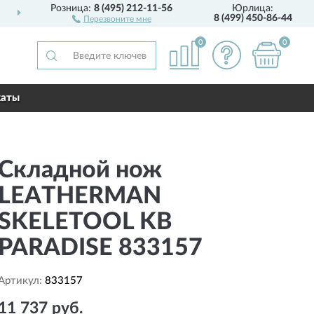
Розница:
8 (495) 212-11-56
Юрлица:
ДОСТАВИМ
ПО ВСЕЙ РОССИИ
8 (499) 450-86-44
Перезвоните мне
0
0
каты
Складной нож
LEATHERMAN
SKELETOOL KB
PARADISE 833157
Артикул:
833157
11 737 руб.