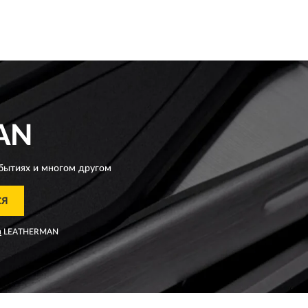
AN
бытиях и многом другом
СЯ
я
LEATHERMAN