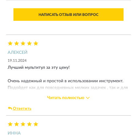
НАПИСАТЬ ОТЗЫВ ИЛИ ВОПРОС
АЛЕКСЕЙ
19.11.2024
Лучший мультитул за эту цену!
Очень надежный и простой в использовании инструмент.
Подойдет как для повседневных мелких задачек , так и для
более серьезной работы в условиях походов и др.
Читать полностью
Отличный нож , острый как бритва - помогает легко
Ответить
открывать упаковки , резать веревки и тд. Пила вполне
сгодится для пилки досок. Остальные инструменты в
целом и так понятны. Плоскогубцы с кусачками тоже
ИННА
отдельный вид искусства- могут перекусить провода ,