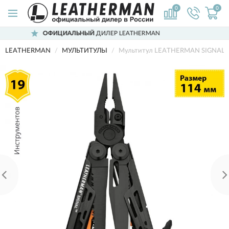
0
0
НЫЙ
ДИЛЕР LEATHERMAN
ДОСТАВИМ
LEATHERMAN
МУЛЬТИТУЛЫ
Мультитул LEATHERMAN SIGNAL 