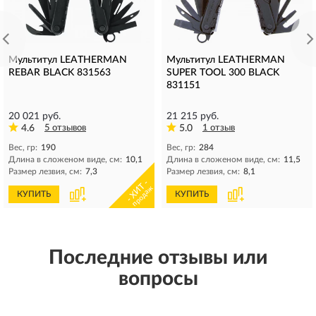
Мультитул LEATHERMAN
Мультитул LEATHERMAN
REBAR BLACK 831563
SUPER TOOL 300 BLACK
831151
20 021 руб.
21 215 руб.
4.6
5 отзывов
5.0
1 отзыв
Вес, гр:
190
Вес, гр:
284
Длина в сложеном виде, см:
10,1
Длина в сложеном виде, см:
11,5
Размер лезвия, см:
7,3
Размер лезвия, см:
8,1
- ХИТ -
продаж
КУПИТЬ
КУПИТЬ
Последние отзывы или
вопросы