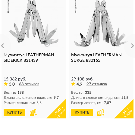
Мультитул LEATHERMAN
Мультитул LEATHERMAN
SIDEKICK 831439
SURGE 830165
15 362 руб.
29 108 руб.
5.0
68 отзывов
4.9
97 отзывов
Вес, гр:
198
Вес, гр:
335
Длина в сложеном виде, см:
9,7
Длина в сложеном виде, см:
11,5
Размер лезвия, см:
6,6
Размер лезвия, см:
7,87
- ХИТ -
- ХИТ -
продаж
продаж
КУПИТЬ
КУПИТЬ