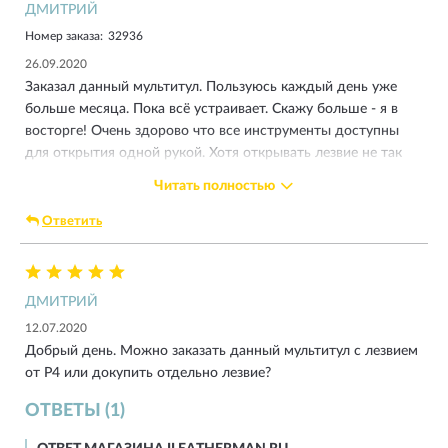
ДМИТРИЙ
Номер заказа:
32936
26.09.2020
Заказал данный мультитул. Пользуюсь каждый день уже
больше месяца. Пока всё устраивает. Скажу больше - я в
восторге! Очень здорово что все инструменты доступны
для открытия одной рукой. Хотя открывать лезвие не так
легко как в моём предыдущем мультитуле Leatherman Rev.
Читать полностью
Но для меня актуальнее доступ к отверткам и кусачкам. Так
же оценил фиксацию отвёрток. Надеюсь мультитул
Ответить
прослужит долго. Выручает ежедневно.
ДМИТРИЙ
12.07.2020
Добрый день. Можно заказать данный мультитул с лезвием
от P4 или докупить отдельно лезвие?
ОТВЕТЫ (1)