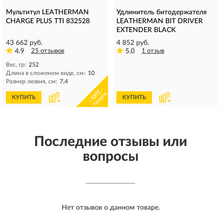
Мультитул LEATHERMAN
Удлинитель битодержателя
CHARGE PLUS TTI 832528
LEATHERMAN BIT DRIVER
EXTENDER BLACK
43 662 руб.
4 852 руб.
4.9
25 отзывов
5.0
1 отзыв
Вес, гр:
252
Длина в сложеном виде, см:
10
Размер лезвия, см:
7,4
- ХИТ -
продаж
КУПИТЬ
КУПИТЬ
Последние отзывы или
вопросы
Нет отзывов о данном товаре.