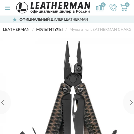
0
0
ЬНЫЙ
ДИЛЕР LEATHERMAN
ДОСТАВИ
LEATHERMAN
МУЛЬТИТУЛЫ
Мультитул LEATHERMAN CHARGE