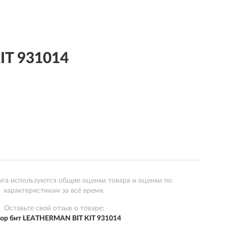
IT 931014
нга используются общие оценки товара и оценки по
характеристикам за всё время.
Оставьте свой отзыв о товаре:
ор бит LEATHERMAN BIT KIT 931014