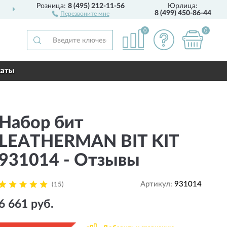
Розница:
8 (495) 212-11-56
Юрлица:
ДОСТАВИМ
ПО ВСЕЙ РОССИИ
8 (499) 450-86-44
Перезвоните мне
0
0
каты
Набор бит
LEATHERMAN BIT KIT
931014 - Отзывы
Артикул:
931014
(15)
6 661 руб.