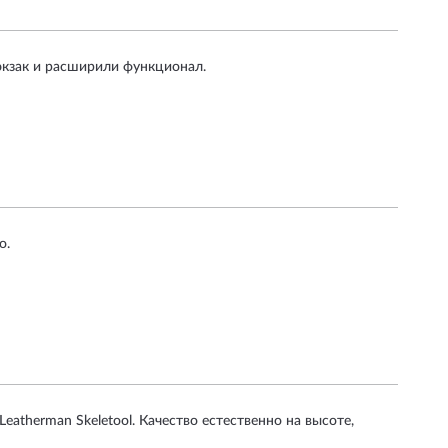
кзак и расширили функционал.
о.
therman Skeletool. Качество естественно на высоте,